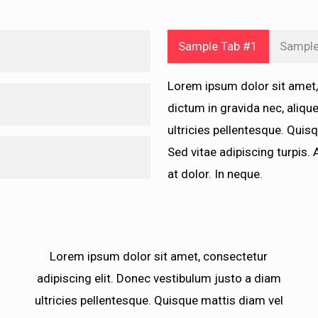
Sample Tab #1
Sample
Lorem ipsum dolor sit amet, c
ng elit. Fusce velit tortor,
dictum in gravida nec, aliq
c vestibulum justo a diam
ultricies pellentesque. Quis
lacus tincidunt
ng elit. Fusce velit tortor,
Sed vitae adipiscing turpis. 
igula nibh, molestie id viv
c vestibulum justo a diam
at dolor. In neque.
, ac eleifend ante lobo rtis
lacus tincidunt
ng elit. Fusce velit tortor,
igula nibh, molestie id
c vestibulum justo a diam
que, ac eleifend ante
lacus tincidunt
Lorem ipsum dolor sit amet, consectetur
igula nibh, molestie id
adipiscing elit. Donec vestibulum justo a diam
que, ac eleifend ante
ultricies pellentesque. Quisque mattis diam vel