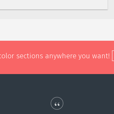
 color sections anywhere you want!
“