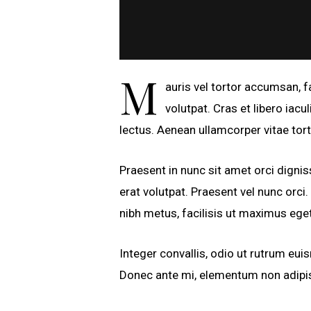
M
auris vel tortor accumsan, f
volutpat. Cras et libero iac
lectus. Aenean ullamcorper vitae tort
Praesent in nunc sit amet orci dignis
erat volutpat. Praesent vel nunc orc
nibh metus, facilisis ut maximus eget
Integer convallis, odio ut rutrum eui
Donec ante mi, elementum non adipisc