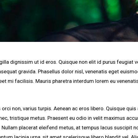
gilla dignissim ut id eros. Quisque non elit id purus feugiat
sequat gravida. Phasellus dolor nisl, venenatis eget euismo
reet mi facilisis. Mauris pharetra interdum lorem eu venenatis.
orci non, varius turpis. Aenean ac eros libero. Quisque quis 
i nec, tristique metus. Praesent eu odio in velit maximus acc
t. Nullam placerat eleifend metus, at tempus lacus suscipit n
tum lacinia urna, sit amet scelerisque libero blandit vel. Al