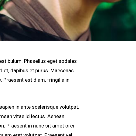
 vestibulum. Phasellus eget sodales
d et, dapibus et purus. Maecenas
 Praesent est diam, fringilla in
sapien in ante scelerisque volutpat.
umsan vitae id lectus. Aenean
on. Praesent in nunc sit amet orci
iquam erat volutpat. Praesent vel