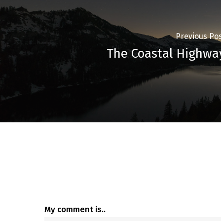
Previous Po
The Coastal Highwa
My comment is..