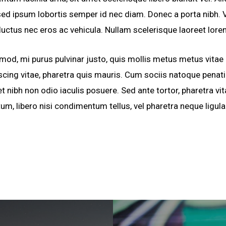
ed ipsum lobortis semper id nec diam. Donec a porta nibh. V
 luctus nec eros ac vehicula. Nullam scelerisque laoreet lor
smod, mi purus pulvinar justo, quis mollis metus metus vitae n
cing vitae, pharetra quis mauris. Cum sociis natoque penati
 nibh non odio iaculis posuere. Sed ante tortor, pharetra vita
tum, libero nisi condimentum tellus, vel pharetra neque ligu